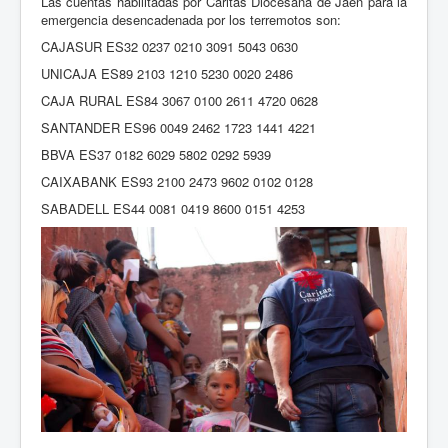
Las cuentas habilitadas por Cáritas Diocesana de Jaén para la
emergencia desencadenada por los terremotos son:
CAJASUR ES32 0237 0210 3091 5043 0630
UNICAJA ES89 2103 1210 5230 0020 2486
CAJA RURAL ES84 3067 0100 2611 4720 0628
SANTANDER ES96 0049 2462 1723 1441 4221
BBVA ES37 0182 6029 5802 0292 5939
CAIXABANK ES93 2100 2473 9602 0102 0128
SABADELL ES44 0081 0419 8600 0151 4253